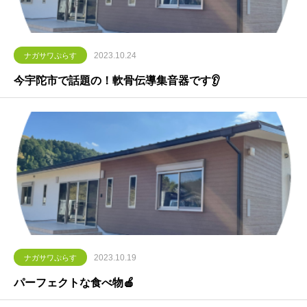
2023.10.24
ナガサワぷらす
今宇陀市で話題の！軟骨伝導集音器です👂
2023.10.19
ナガサワぷらす
パーフェクトな食べ物🍎