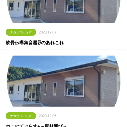
2023.12.07
ナガサワぷらす
軟骨伝導集音器👂のあれこれ
2023.12.06
ナガサワぷらす
ねこのてぷらす+～資材運び～