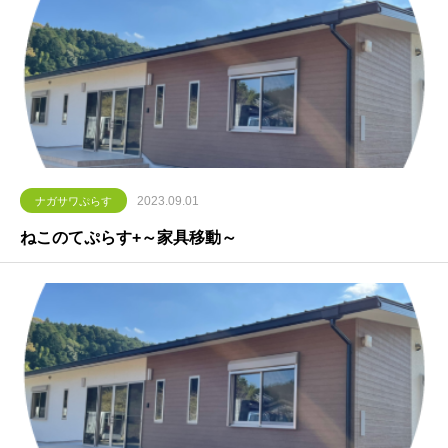
2023.09.01
ナガサワぷらす
ねこのてぷらす+～家具移動～