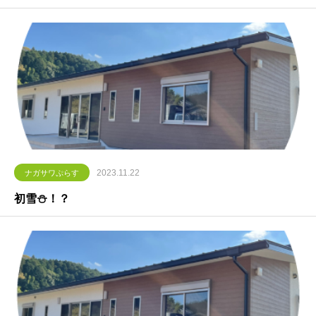
2023.11.22
ナガサワぷらす
初雪⛄！？