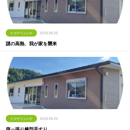
2018.09.26
ナガサワぷらす
謎の高熱、我が家を襲来
2018.09.25
ナガサワぷらす
突っ張り棒型手すり