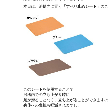
本日は、浴槽内に置く
「すべり止めシート」
の
この
シート
を使用することで
浴槽内での
立ち上がり時
に
足
が
滑
ることなく、
立ち上がる
ことができます
身体
への
負担
も
軽減
されますし、