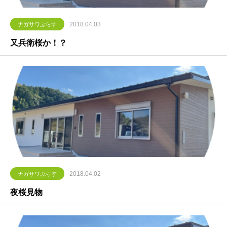
2018.04.03
ナガサワぷらす
又兵衛桜か！？
2018.04.02
ナガサワぷらす
夜桜見物