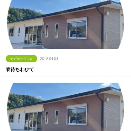
2018.04.04
ナガサワぷらす
春待ちわびて