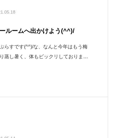
1.05.18
ルームへ出かけよう(^^)/
らすです(^^)/な、なんと今年はもう梅
り蒸し暑く、体もビックリしておりま
にしないと、なかなか病院でも受け入れ
ラホラ耳にして怯えております。皆さま
いね。さて、本日はリフォーム