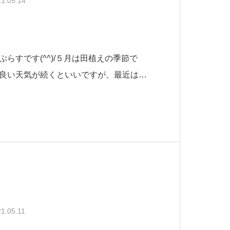
1.05.14
らすです(^^)/５月は田植えの季節で
良い天気が続くといいですが、最近は曇
国的にも梅雨入りが早くなりそうですね
て梅雨に入り雨ばかり降ると、屋根から流れてく
上へ誘導する雨樋が重要な役割を果
1.05.11