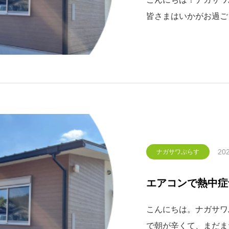
皆さまはいかがお過ご
ないGW（我慢ウィー
家で快適に過ごす方法を
ビングとして大活躍す
202
ナガサワぷらす
エアコンで熱中症
こんにちは。ナガサワぷ
で朝が辛くて、まだま