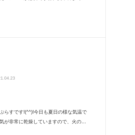
おられる方も多いと思います。高齢者の
を控えられる方も多いですが、熱中症で
す。コロナ禍の今、病院での受け入れも
1.04.23
らすです!(^^)!今日も夏日の様な気温で
気が非常に乾燥していますので、火の元
ださい。さて、少し前ですがお客様より