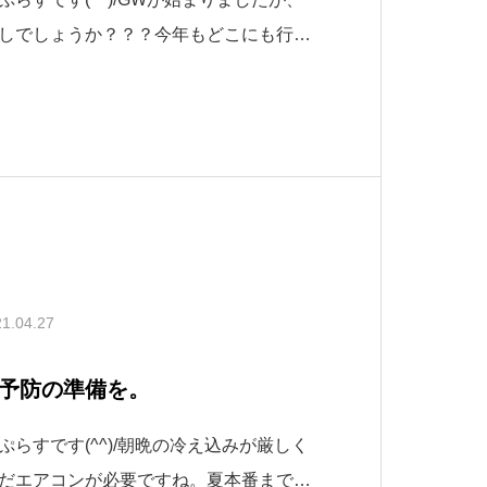
しでしょうか？？？今年もどこにも行け
ク）になりますが、これからの生活をお
ご提案いたします(*^^*)アウトドアリ
るウッドデッキをお庭に作るのはいかが
1.04.27
予防の準備を。
らすです(^^)/朝晩の冷え込みが厳しく
だエアコンが必要ですね。夏本番までエ