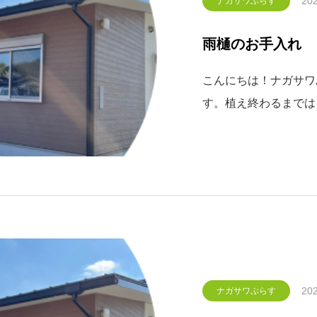
202
ナガサワぷらす
雨樋のお手入れ
こんにちは！ナガサワぷ
す。植え終わるまでは
りや雨の日が多く、全
(&gt;_&lt;)さ
る雨水を集め下水や地
202
ナガサワぷらす