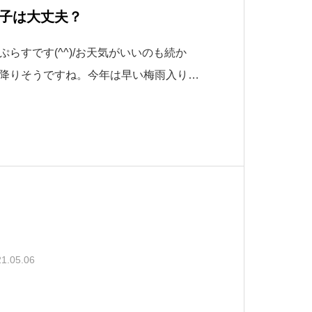
子は大丈夫？
らすです(^^)/お天気がいいのも続か
降りそうですね。今年は早い梅雨入りに
)・゜・。さて本日はまたまたエコキュート
ーカーさんが、入荷時期が遅れている様
との話も聞きます。日頃
1.05.06