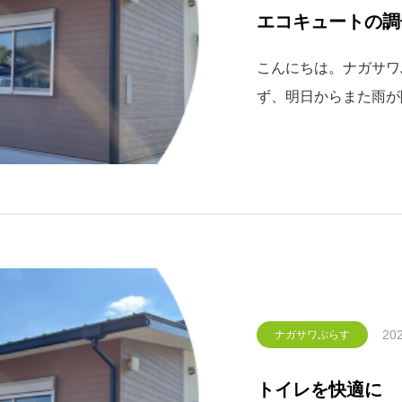
エコキュートの調
こんにちは。ナガサワぷ
ず、明日からまた雨が
なりそうです(ノД`
のお話です。多くのメ
で今発注で夏頃になる
202
ナガサワぷらす
トイレを快適に