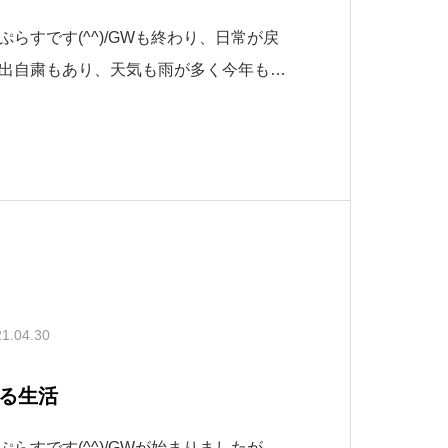
らすです(^^)/GWも終わり、日常が戻
出自粛もあり、天気も雨が多く今年も去
となりましたが、いかがお過ごしでした
となれば、自宅でいる時間を快適に満喫
思うのは、皆さんも同じではないでしょ
1.04.30
る生活
らすです(^^)/GWが始まりましたが、