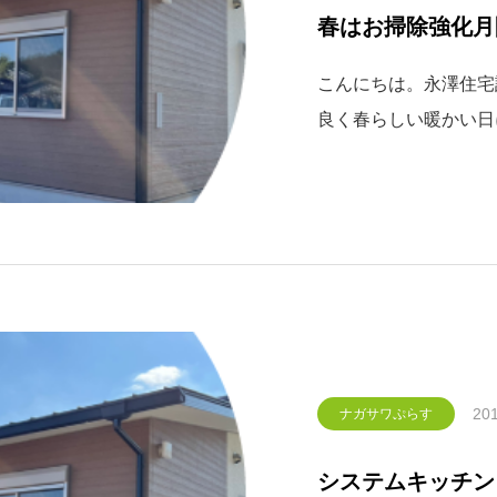
春はお掃除強化月
こんにちは。永澤住宅設
良く春らしい暖かい日
近くまで気温が上がるよ
気に桜の開花が進みそう
のが家の掃除！！
201
ナガサワぷらす
システムキッチン