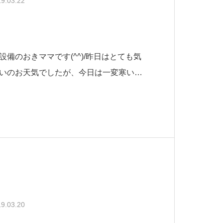
9.03.22
備のおきママです(^^)/昨日はとても気
いのお天気でしたが、今日は一変寒いで
で余計に寒さが身に沁みます(T_T)さ
強化月間パート２をご紹介したいと思い
おきマ
9.03.20