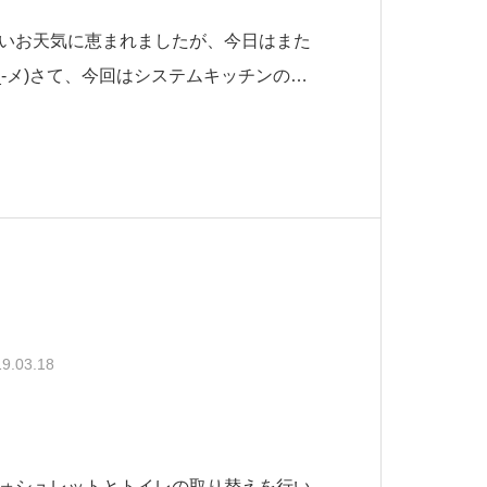
いお天気に恵まれましたが、今日はまた
_-メ)さて、今回はシステムキッチンのご
テムキッチン」とはコンロとシンクと作
たキッチンの事です。従来のコンロとシ
パレートタイプのキッチンは隙間などが
9.03.18
ォシュレットとトイレの取り替えを行い