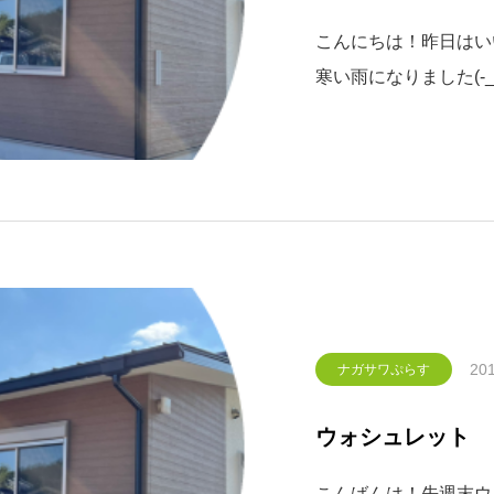
こんにちは！昨日はい
寒い雨になりました(-
案内。そもそも「シス
業スペースが一体化し
ンクが別々になったセ
多
201
ナガサワぷらす
ウォシュレット
こんばんは！先週末ウ