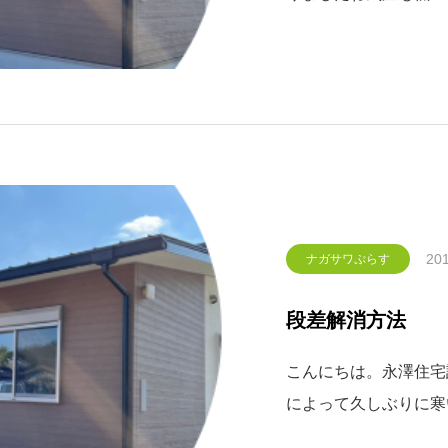
て、昨日住宅改修工事
ました。このように壁
ります。また、この日
201
ナガサワぷらす
段差解消方法
こんにちは。永澤住宅
によって久しぶりに寒
も暖かくポカポカの気