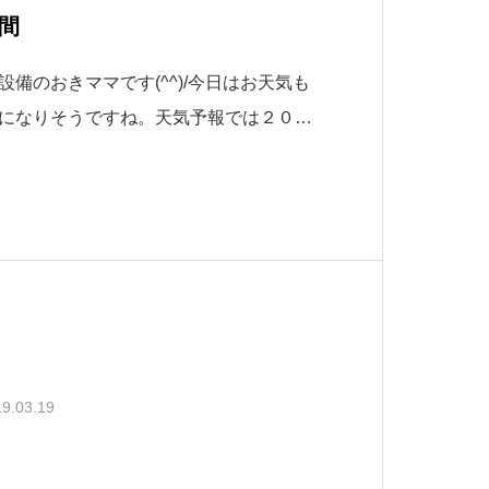
間
備のおきママです(^^)/今日はお天気も
になりそうですね。天気予報では２０度
うで５月並の気温だそうです(*^-^*)一
ですね(^^)/さて、春と言えば気になる
9.03.19