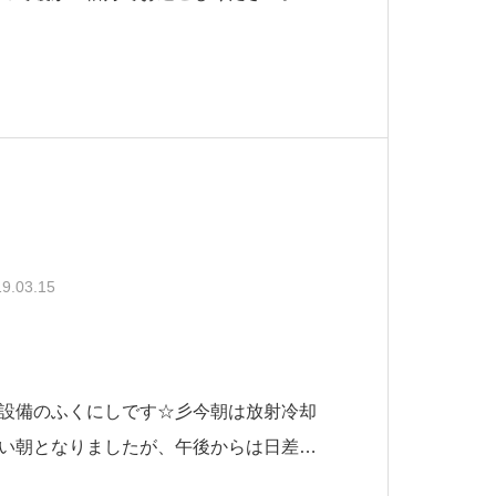
で壁から手すりを取り付ける工事があり
を使用することで見た目もスッキリにな
は屋外での手すり取付もありまして
9.03.15
設備のふくにしです☆彡今朝は放射冷却
い朝となりましたが、午後からは日差し
温です。今日卒業式が行われた学校もあ