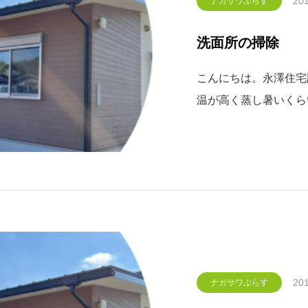
201
ナガサワぷらす
洗面所の掃除
こんにちは。永澤住宅設
温が高く蒸し暑いくら
す！昨日が暖かかったの
て、本日は春のお掃除
ます。今日は洗面所。
201
ナガサワぷらす