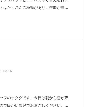
トはたくさんの種類があり、機能が豊富
に合わせて選んで頂きます。今回設置さ
トはお手入れもしやすく、衛生面・利便
す。今後検討をされる方は是非知っても
9.03.16
ッフのオクダです。今日は朝から雪が降
ので暖かい恰好でお過ごしください。さ