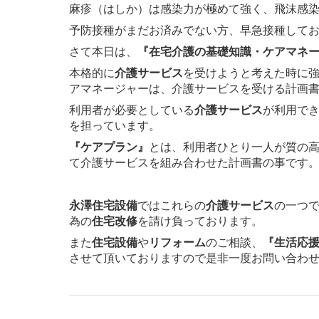
麻疹（はしか）は感染力が極めて強く、飛沫感
予防接種がまだお済みでない方、早急接種して
さて本日は、
『在宅介護の基礎知識・ケアマネ
本格的に
介護サービス
を受けようと考えた時に
アマネージャーは、介護サービスを受ける計画
利用者が必要としている
介護サービス
が利用で
を担っています。
『ケアプラン』
とは、利用者ひとり一人が質の
て介護サービスを組み合わせた計画書の事です
永澤住宅設備
ではこれらの
介護サービス
の一つ
為の
住宅改修
を請け負っております。
また
住宅設備
や
リフォーム
のご相談、
『生活応
させて頂いておりますので是非一度お問い合わ