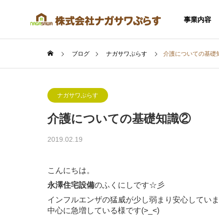
事業内容
ブログ
ナガサワぷらす
介護についての基礎
ナガサワぷらす
介護についての基礎知識②
SERVICE
2019.02.19
事業内容
こんにちは。
永澤住宅設備
のふくにしです☆彡
インフルエンザの猛威が少し弱まり安心してい
住宅事業
中心に急増している様です(>_<)