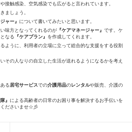
染や接触感染、空気感染でも広がると言われています。
おきましょう。
ージャー』
について書いてみたいと思います。
強い味方となってくれるのが
『ケアマネージャー』
です。ケ
書となる
『ケアプラン』
を作成してくれます。
きるように、利用者の立場に立って総合的な支援をする役割
高いその人なりの自立した生活が送れるようになるかを考え
。
である
居宅サービス
での
介護用品
の
レンタル
や販売、介護の
援隊』
による高齢者の日常のお困り事を解決するお手伝いを
せくださいませ☆彡