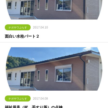
2017.04.10
ナガサワぷらす
面白い水栓パート２
2017.04.08
ナガサワぷらす
福祉用具（杖、手すり等）の点検