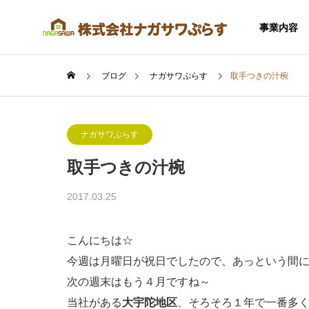
事業内容
ブログ
ナガサワぷらす
取手つきの汁椀
ナガサワぷらす
取手つきの汁椀
SERVICE
2017.03.25
事業内容
こんにちは☆
今週は月曜日が祝日でしたので、あっという間
次の週末はもう４月ですね～
住宅事業
当社がある
大宇陀地区
、そろそろ１年で一番多