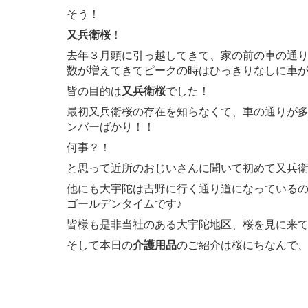
そう！
又兵衛桜
！
去年３月頭に引っ越してきて、家の前の車の通
数が増えてきてピークの時はひっきりなしに車
皆の目的は
又兵衛桜
でした！
最初又兵衛桜の存在を知らなくて、車の通りが
ンバーばかり！！
何事？！
と思って近所のおじいさんに聞いて初めて又兵衛桜の
他にも大宇陀は吉野に行く通り道になっている
ゴールデンタイムです♪
皆様も是非当社のある大宇陀地区、桜を見に来
そして本日の
介護用品
のご紹介は桜にちなんで