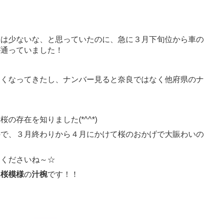
りは少ないな、と思っていたのに、急に３月下旬位から車の
が通っていました！
多くなってきたし、ナンバー見ると奈良ではなく他府県のナ
存在を知りました(*^^*)
ので、３月終わりから４月にかけて桜のおかげで大賑わいの
てくださいね～☆
、
桜模様
の
汁椀
です！！