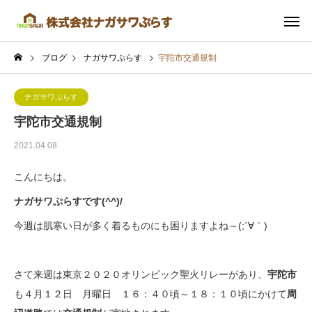
ブログ
ナガサワぷらす
宇陀市交通規制
ナガサワぷらす
宇陀市交通規制
2021.04.08
こんにちは。
ナガサワぷらすです(^^)/
今週は肌寒い日が多く着るものにも困りますよね～(;´∀｀)
さて来週は東京２０２０オリンピック聖火リレーがあり、
宇陀市
も４月１２日 月曜日 １６：４０頃～１８：１０頃にかけて
周