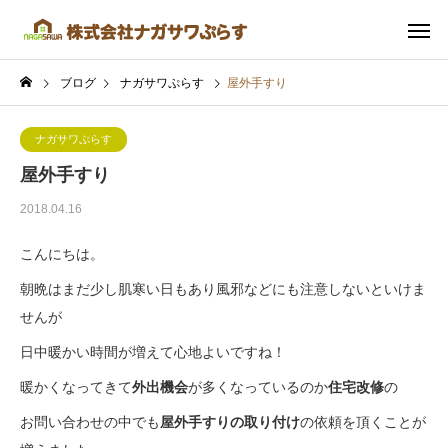
ブログ
ナガサワぷらす
屋外手すり
ナガサワぷらす
屋外手すり
2018.04.16
こんにちは。
朝晩はまだ少し肌寒い日もあり風邪などにも注意しないといけま
せんが
日中暖かい時間が増えて心地よいですね！
暖かくなってきて
外出機会
が多くなっているのか
住宅改修
の
お問い合わせの中でも
屋外手すりの取り付け
の依頼を頂くことが