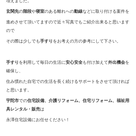
増えました。
玄関先
の
階段
や
寝室
のある離れへの
動線
などに取り付ける案件を
進めさせて頂いてますので近々写真でもご紹介出来ると思います
ので
その際は少しでも
手すり
をお考えの方の参考にして下さい。
手すり
を利用して毎日の生活に
安心安全
も付け加えて
外出機会
を
確保し、
住み慣れた自宅での生活を長く続けるサポートをさせて頂ければ
と思います。
宇陀市
での
住宅設備、介護リフォーム、住宅リフォーム、福祉用
具レンタル・販売
は
永澤住宅設備にお任せください！