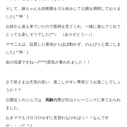
そして、娘ちゃんも幼稚園をズル休みして公園を満喫しておりま
した( *´艸｀)
お姉さん達も来ていたので面倒を見てくれ、一緒に遊んでくれて
とっても楽しそうでした(^^♪ （ありがとう～♪）
ママ二人は、設置した基地からほぼ動かず、のんびりと過ごしま
した( *´艸｀)
命の洗濯ですね～(*^^*)英気が養われました！！
さて皆さまは天気の良い、過ごしやすい季節どうお過ごしでしょ
うか？？
公園近くのジムでは、
高齢の方
が沢山トレーニングに来ておられ
ました。
おきママもゴロゴロせずに見習わなければっ！！なんです
が・・・(^_^;)