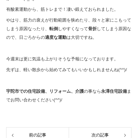
有酸素運動から、筋トレまで！凄い鍛えておられました。
やはり、筋力の衰えが行動範囲を狭めたり、段々と家にこもって
しまう原因なったり、
転倒
しやすくなって
骨折
してしまう原因な
ので、日ごろからの
適度な運動
は大切ですね。
今週末は更に気温も上がりそうな予報になっております。
先ずは、軽い散歩から始めてみてもいいかもしれませんね(^^)/
宇陀市での住宅設備、リフォーム、介護
の事なら
永澤住宅設備
ま
でお問い合わせください(^^)/
前の記事
次の記事