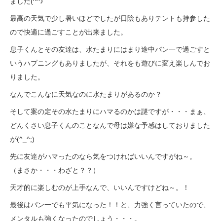
ました(^^♪
最高の天気で少し暑いほどでしたが日陰もありテントも持参した
ので快適に過ごすことが出来ました。
息子くんとその友達は、水たまりにはまり途中パン一で過ごすと
いうハプニングもありましたが、それをも遊びに変え楽しんでお
りました。
なんでこんなに天気なのに水たまりがあるのか？
そして案の定その水たまりにハマるのかは謎ですが・・・まぁ、
どんくさい息子くんのことなんで母は嫌な予感はしておりました
が(^_^;)
先に友達がハマったのなら気をつければいいんですがね～。
（まさか・・・わざと？？）
天才的に楽しむのが上手なんで、いいんですけどね～。！
最後はパン一でも平気になった！！と、力強く言っていたので、
メンタルも強くなったのでしょう・・・。