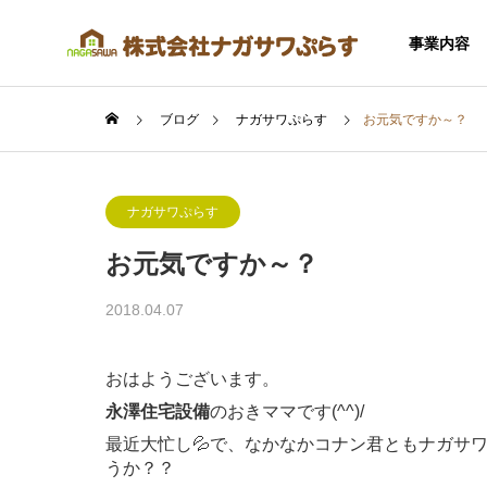
事業内容
ブログ
ナガサワぷらす
お元気ですか～？
ナガサワぷらす
お元気ですか～？
SERVICE
2018.04.07
事業内容
おはようございます。
永澤住宅設備
のおきママです(^^)/
最近大忙し💦で、なかなかコナン君ともナガサ
住宅事業
うか？？