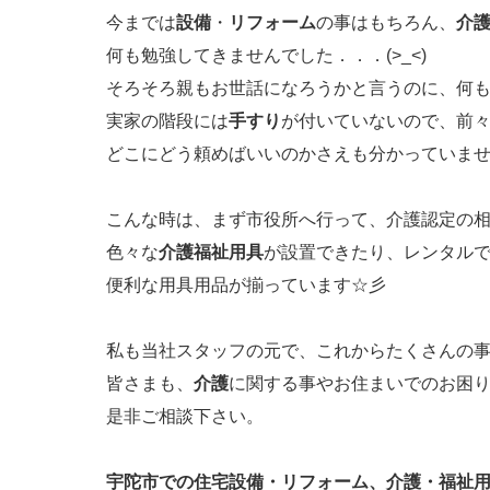
今までは
設備
・
リフォーム
の事はもちろん、
介
何も勉強してきませんでした．．．(>_<)
そろそろ親もお世話になろうかと言うのに、何
実家の階段には
手すり
が付いていないので、前
どこにどう頼めばいいのかさえも分かっていま
こんな時は、まず市役所へ行って、介護認定の
色々な
介護福祉用具
が設置できたり、レンタル
便利な用具用品が揃っています☆彡
私も当社スタッフの元で、これからたくさんの
皆さまも、
介護
に関する事やお住まいでのお困
是非ご相談下さい。
宇陀市での住宅設備・リフォーム、介護・福祉