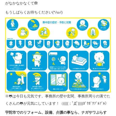
がなかなかなくて🙈
もうしばらくお待ちください(*ﾉωﾉ)
※🐸は今日も元気です。事務所の壁や玄関、事務所周りの溝でた
くさんの🐸が元気にしています！（((((；ﾟДﾟ))))ｶﾞｸｶﾞｸﾌﾞﾙﾌﾞﾙ）
宇陀市でのリフォーム、設備、介護の事なら、ナガサワぷらす