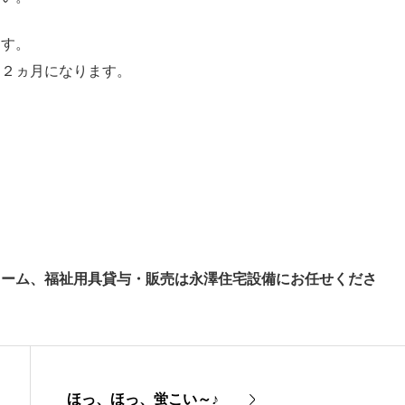
ます。
て２ヵ月になります。
ォーム、福祉用具貸与・販売は永澤住宅設備にお任せくださ
ほっ、ほっ、蛍こい～♪