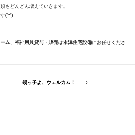
種類もどんどん増えていきます。
^^)
ォーム
、
福祉用具貸与
・
販売
は
永澤住宅設備
にお任せくださ
甥っ子よ、ウェルカム！