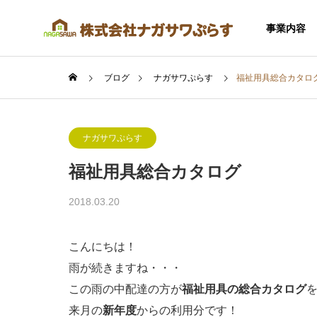
事業内容
ブログ
ナガサワぷらす
福祉用具総合カタロ
ナガサワぷらす
福祉用具総合カタログ
SERVICE
2018.03.20
事業内容
こんにちは！
雨が続きますね・・・
この雨の中配達の方が
福祉用具の総合カタログ
を
住宅事業
来月の
新年度
からの利用分です！