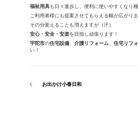
福祉用具
も日々進歩し、便利に使いやすくなり
ご利用者様にも提案させてもらえる幅が広がります(
その分覚えることも増えますが（汗）
安心・安全・安楽
を目指し頑張ります！
宇陀
市
の
住宅設備
、
介護リフォーム
、
住宅リフ
い！
お出かけ小春日和