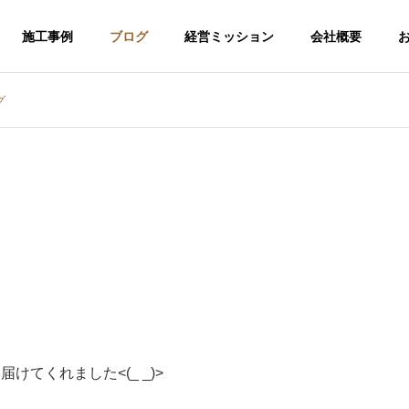
施工事例
ブログ
経営ミッション
会社概要
グ
届けてくれました<(_ _)>
介護福祉事業