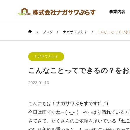
事業内容
ブログ
ナガサワぷらす
こんなことってでき
ナガサワぷらす
こんなことってできるの？をお
SERVICE
2023.01.16
事業内容
こんにちは！
ナガサワぷらす
です(^_^)
今日は雨ですね～(｡-_-｡) やっぱり晴れてい
さてさて、たくさんのご依頼を頂いている
『ねこ
住宅事業
やはり年齢を重ねると、しゃがむのが辛くなっ