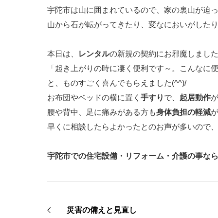
宇陀市は山に囲まれているので、家の裏山が迫
山から石が転がってきたり、変なにおいがした
本日は、
レンタル
の新規の契約にお邪魔しまし
「起き上がりの時に凄く便利です～。こんなに
と、ものすごく喜んでもらえました(^^)/
お布団やベッドの横に置く
手すり
で、
起居動作
腰や背中、足に痛みがある方も
身体負担の軽減
早くに相談したらよかったとのお声が多いので、是非
宇陀市での住宅設備・リフォーム・介護の事ならナ
災害の備えと見直し