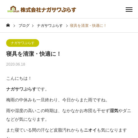
ブログ
ナガサワぷらす
寝具を清潔・快適に！
ナガサワぷらす
寝具を清潔・快適に！
2020.06.18
こんにちは！
ナガサワぷらす
です。
梅雨の中休みも一旦終わり、今日からまた雨ですね。
雨や湿度の高いこの時期は、なかなかお布団も干せず
湿気
やダニ
などが気になります。
また寝ている間の汗など皮脂汚れからも
ニオイ
も気になります