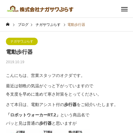
ブログ
ナガサワぷらす
電動歩行器
ナガサワぷらす
電動歩行器
2019.10.19
こんにちは、営業スタッフのオクダです。
最近は朝晩の気温がぐっと下がっていますので
冬支度を早めに進めて寒さ対策をとってください。
さて本日は、電動アシスト付の
歩行器
をご紹介いたします。
「ロボットウォーカーRT.2」
という商品名で
パッと見は普通の
歩行器
と思いますが