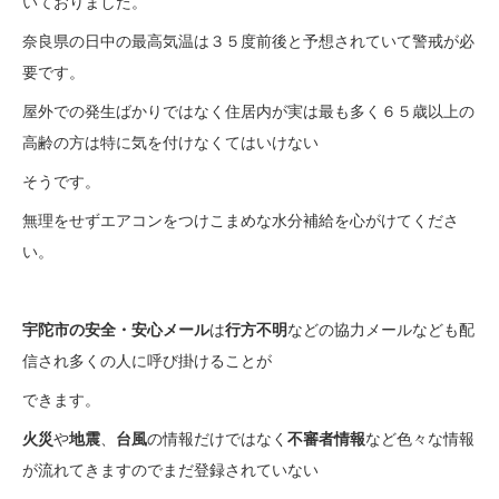
いておりました。
奈良県の日中の最高気温は３５度前後と予想されていて警戒が必
要です。
屋外での発生ばかりではなく住居内が実は最も多く６５歳以上の
高齢の方は特に気を付けなくてはいけない
そうです。
無理をせずエアコンをつけこまめな水分補給を心がけてくださ
い。
宇陀市の安全・安心メール
は
行方不明
などの協力メールなども配
信され多くの人に呼び掛けることが
できます。
火災
や
地震
、
台風
の情報だけではなく
不審者情報
など色々な情報
が流れてきますのでまだ登録されていない