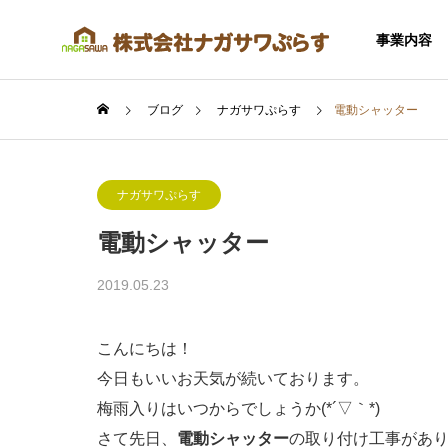
事業内容
ブログ
ナガサワぷらす
電動シャッター
ナガサワぷらす
電動シャッター
SERVICE
2019.05.23
事業内容
こんにちは！
今日もいいお天気が続いております。
梅雨入りはいつからでしょうか(*´▽｀*)
住宅事業
さて先日、
電動シャッター
の取り付け工事があ