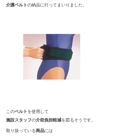
介護ベルト
の納品に行ってまいりました。
この
ベルト
を使用して
施設スタッフ
の
介助負担軽減
を図るそうです。
取り扱っている
商品
には