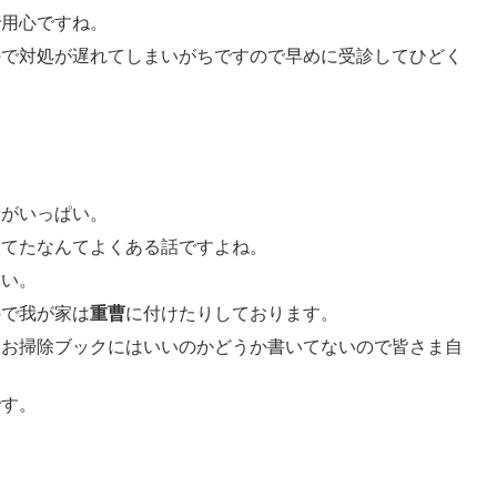
で用心ですね。
ので対処が遅れてしまいがちですので早めに受診してひどく
所がいっぱい。
ってたなんてよくある話ですよね。
さい。
ので我が家は
重曹
に付けたりしております。
、お掃除ブックにはいいのかどうか書いてないので皆さま自
です。
！