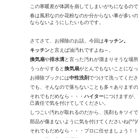
この寒暖差が体調を崩してしまいがちになるの
春は風邪なのか花粉なのか分からない事が多い
ならないようにしたいものです。
さてさて、お掃除のお話。今回は
キッチン。
キッチン
と言えば油汚れですよね～。
換気扇
や
排水溝
と言った汚れが溜まりそうな場
うっかりすると
換気扇
がとんでもないことにな
お掃除ブックには
中性洗剤
でつけて洗ってくだ
でも、そんなので落ちないことも多々あります
それでもだめなら・・・
ハイター
につけますが
己責任で気を付けてしてください。
しつこい汚れが取れるのだから、洗剤もキツイ
部品が傷まないように気を付けてくださいね(^^)/
それでもだめなら・・・プロに任せましょう！