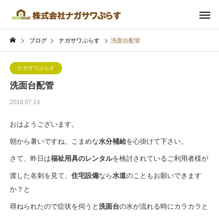
ブログ
ナガサワぷらす
洗面台配管
ナガサワぷらす
洗面台配管
2018.07.14
おはようございます。
朝から暑いですね。こまめな
水分補給
を心掛けて下さい。
さて、昨日は
福祉用具のレンタル
を検討されているご利用者様が
渡した名刺を見て、
住宅設備
なら
水道
のこともお願いできます
か？と
尋ねられたので症状を伺うと
洗面台
の水が流れる時にカラカラと