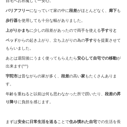
自宅へお邪魔して一安心。
バリアフリー
になっていて家の中に
段差
がほとんどなく、
廊下
も
歩行器
を使用しても十分な幅がありました。
上がりかまち
に少しの段差があったので両手を使える
手すりと
ベッド
からの起き上がり、立ち上がりの為の
手すり
を提案させて
もらいました。
あとは退院後にうまく使ってもらえたら
安心して自宅での移動
が
出来ます(^^)
宇陀市
は昔ながらの家が多く、
段差
の高い
家
もたくさんありま
す。
年齢を重ねると以前は何も思わなかった所で躓いたり、
段差の昇
り降り
に負担を感じます。
まずは
安全に日常生活を送る
ことで
住み慣れた自宅
での生活を長