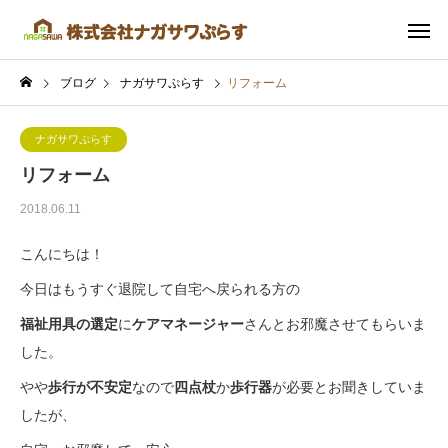
ブログ
ナガサワぷらす
リフォーム
ナガサワぷらす
リフォーム
2018.06.11
こんにちは！
今日はもうすぐ退院して自宅へ戻られる方の
福祉用具の選定
に
ケアマネージャー
さんとお邪魔させてもらいま
した。
やや
歩行が不安定
なので
四点杖
か
歩行器
が必要とお聞きしていま
したが、