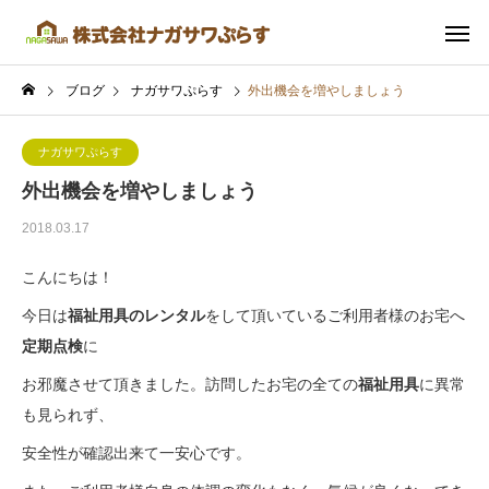
ブログ
ナガサワぷらす
外出機会を増やしましょう
ナガサワぷらす
外出機会を増やしましょう
2018.03.17
こんにちは！
今日は
福祉用具のレンタル
をして頂いているご利用者様のお宅へ
定期点検
に
お邪魔させて頂きました。訪問したお宅の全ての
福祉用具
に異常
も見られず、
安全性が確認出来て一安心です。