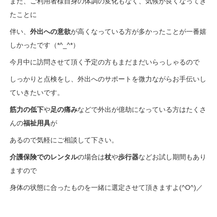
また、ご利用者様自身の体調の変化もなく、気候が良くなってき
たことに
伴い、
外出への意欲
が高くなっている方が多かったことが一番嬉
しかったです（*^_^*）
今月中に訪問させて頂く予定の方もまだまだいらっしゃるので
しっかりと点検をし、外出へのサポートを微力ながらお手伝いし
ていきたいです。
筋力の低下
や
足の痛み
などで外出が億劫になっている方はたくさ
んの
福祉用具
が
あるので気軽にご相談して下さい。
介護保険でのレンタル
の場合は
杖
や
歩行器
などお試し期間もあり
ますので
身体の状態に合ったものを一緒に選定させて頂きますよ(^O^)／