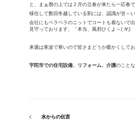
と、まぁ暦の上では２月の立春が来たら一応春
移住して数回冬越している割には、認識が甘～
会社にもペラペラのニットでコートも着ないで
見守っております。「本当、風邪ひくよ～( ;∀;)
来週は寒波で寒いので皆さまどうか暖かくしてお過ご
宇陀市での住宅設備、リフォーム、介護
のこと
水からの伝言