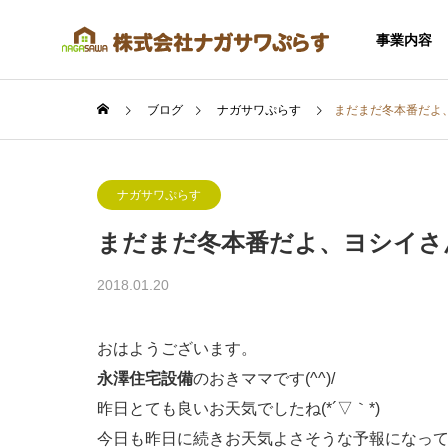
事業内容
ブログ
ナガサワぷらす
まだまだ冬本番だよ
ナガサワぷらす
まだまだ冬本番だよ、ヨシイさ
SERVICE
2018.01.20
事業内容
おはようございます。
永澤住宅設備
のおきママです(^^)/
昨日とても良いお天気でしたね(*´▽｀*)
住宅事業
今日も昨日に続きお天気よさそうな予報になっ