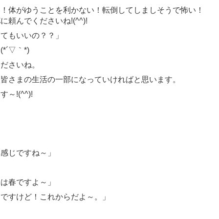
い！体がゆうことを利かない！転倒してしましそうで怖い！
隊
に頼んでくださいね!(^^)!
してもいいの？？」
*´▽｀*)
くださいね。
、皆さまの生活の一部になっていければと思います。
(^^)!
て感じですね～」
らは春ですよ～」
んですけど！これからだよ～。」