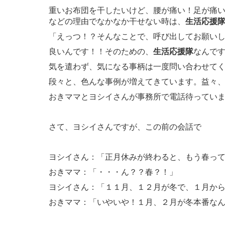
重いお布団を干したいけど、腰が痛い！足が痛
などの理由でなかなか干せない時は、
生活応援
「えっつ！？そんなことで、呼び出してお願い
良いんです！！そのための、
生活応援隊
なんです(
気を遣わず、気になる事柄は一度問い合わせて
段々と、色んな事例が増えてきています。益々
おきママとヨシイさんが事務所で電話待っています～!
さて、ヨシイさんですが、この前の会話で
ヨシイさん：「正月休みが終わると、もう春っ
おきママ：「・・・ん？？春？！」
ヨシイさん：「１１月、１２月が冬で、１月か
おきママ：「いやいや！１月、２月が冬本番な