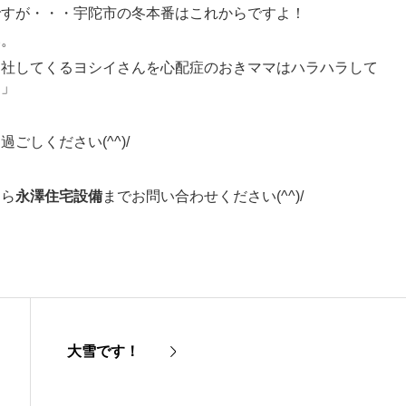
ですが・・・宇陀市の冬本番はこれからですよ！
い。
出社してくるヨシイさんを心配症のおきママはハラハラして
 」
しください(^^)/
なら
永澤住宅設備
までお問い合わせください(^^)/
大雪です！