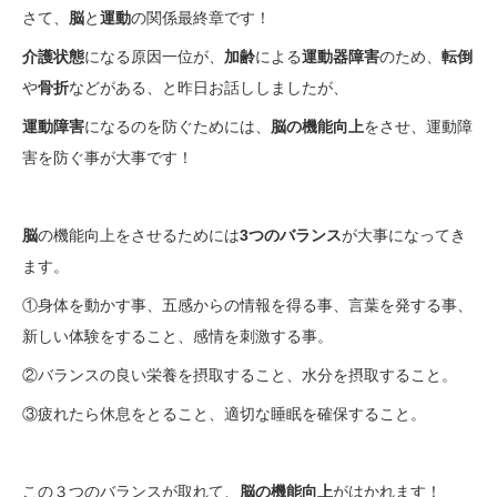
さて、
脳
と
運動
の関係最終章です！
介護状態
になる原因一位が、
加齢
による
運動器障害
のため、
転倒
や
骨折
などがある、と昨日お話ししましたが、
運動障害
になるのを防ぐためには、
脳の機能向上
をさせ、運動障
害を防ぐ事が大事です！
脳
の機能向上をさせるためには
3つのバランス
が大事になってき
ます。
①身体を動かす事、五感からの情報を得る事、言葉を発する事、
新しい体験をすること、感情を刺激する事。
②バランスの良い栄養を摂取すること、水分を摂取すること。
③疲れたら休息をとること、適切な睡眠を確保すること。
この３つのバランスが取れて、
脳の機能向上
がはかれます！