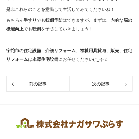
是非これらのことを意識して生活してみてくださいね！
もちろん
手すり
でも
転倒予防
はできますが、まずは、内的な
脳の
機能向上
でも
転倒
を予防していきましょう！
宇陀市
の
住宅設備
、
介護リフォーム
、
福祉用具貸与
、
販売
、
住宅
リフォーム
は
永澤住宅設備
にお任せください(^_-)-☆
前の記事
次の記事