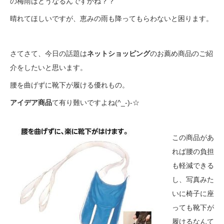
の梅雨はどうなるんですかね？？
晴れてほしいですが、恵みの雨も降ってもらわないと困ります。
さてさて、今日の話題は
ネットショッピング
のお薦め商品のご紹
介をしたいと思います。
腰を曲げずに靴下が履ける優れもの。
アイデア商品
て有り難いですよね(^_-)-☆
この商品があ
れば腰の負担
も軽減できる
し、写真みた
いに椅子に座
っても靴下が
履けるなんて