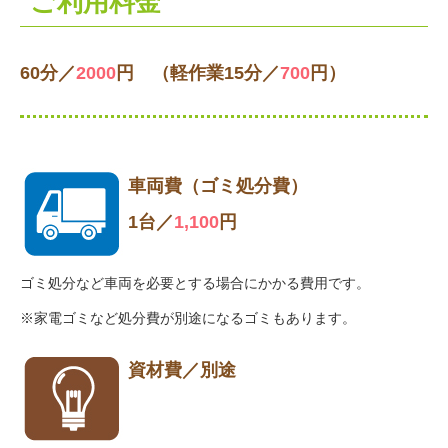
ご利用料金
60分／
2000
円 （軽作業15分／
700
円）
車両費（ゴミ処分費）
1台／
1,100
円
ゴミ処分など車両を必要とする場合にかかる費用です。
※家電ゴミなど処分費が別途になるゴミもあります。
資材費／別途