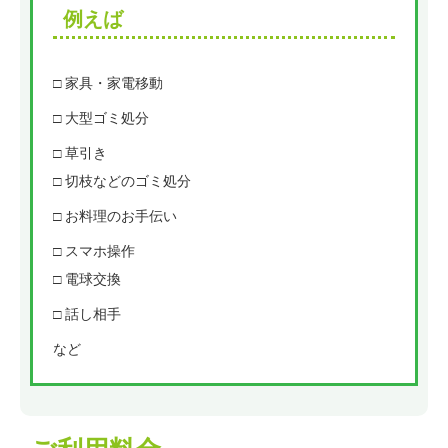
例えば
□ 家具・家電移動
□ 大型ゴミ処分
□ 草引き
□ 切枝などのゴミ処分
□ お料理のお手伝い
□ スマホ操作
□ 電球交換
□ 話し相手
など