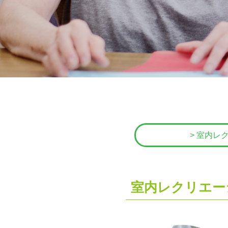
> 室内レ
室内レクリエー