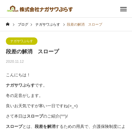
ブログ
ナガサワぷらす
段差の解消 スロープ
ナガサワぷらす
段差の解消 スロープ
2020.11.12
こんにちは！
ナガサワぷらす
です。
冬の足音がします。
良いお天気ですが寒い一日ですね(>_<)
さて本日は
スロープ
のご紹介(^^)/
スロープ
とは、
段差を解消
するための用具で、介護保険制度によ