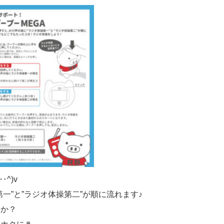
^)v
一”と”ラジオ体操第二”が順に流れます♪
んか？