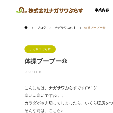
事業内容
ブログ
ナガサワぷらす
体操ブーブー🐽
ナガサワぷらす
体操ブーブー🐽
SERVICE
2020.11.10
事業内容
こんにちは、
ナガサワぷらす
です(´∀｀)/
寒い…寒いですね；；
カラダが冷え切ってしまったら、いくら暖房をつ
住宅事業
そんな時は、こちら♪