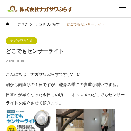
ブログ
ナガサワぷらす
どこでもセンサーライト
ナガサワぷらす
どこでもセンサーライト
2020.10.08
こんにちは、
ナガサワぷらす
です(´∀｀)/
朝から雨降りの１日ですが、乾燥の季節の貴重な潤いですね。
日暮れが早くなった今日この頃…にオススメのどこでも
センサー
ライト
を紹介させて頂きます。