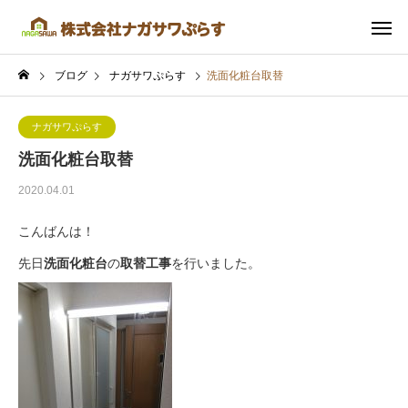
ブログ
ナガサワぷらす
洗面化粧台取替
ナガサワぷらす
洗面化粧台取替
2020.04.01
こんばんは！
先日
洗面化粧台
の
取替工事
を行いました。