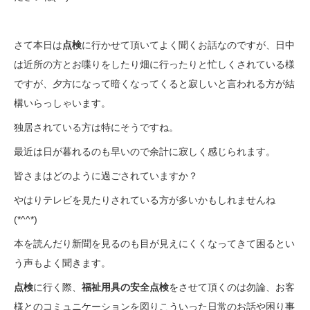
さて本日は
点検
に行かせて頂いてよく聞くお話なのですが、日中
は近所の方とお喋りをしたり畑に行ったりと忙しくされている様
ですが、夕方になって暗くなってくると寂しいと言われる方が結
構いらっしゃいます。
独居されている方は特にそうですね。
最近は日が暮れるのも早いので余計に寂しく感じられます。
皆さまはどのように過ごされていますか？
やはりテレビを見たりされている方が多いかもしれませんね
(*^^*)
本を読んだり新聞を見るのも目が見えにくくなってきて困るとい
う声もよく聞きます。
点検
に行く際、
福祉用具の安全点検
をさせて頂くのは勿論、お客
様とのコミュニケーションを図りこういった日常のお話や困り事