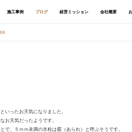
施工事例
ブログ
経営ミッション
会社概要
用具
くといったお天気になりました。
様なお天気だったようです。
介護福祉事業
ことで、５ｍｍ未満の氷粒は霰（あられ）と呼ぶそうです。