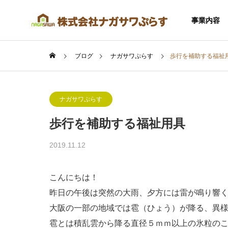
事業内容
ブログ
ナガサワぷらす
歩行を補助する福祉
ナガサワぷらす
歩行を補助する福祉用具
SERVICE
2019.11.12
事業内容
こんにちは！
昨日の午後は突然の大雨、夕方には雷が鳴り響
大阪の一部の地域では雹（ひょう）が降る、異
住宅事業
雹とは積乱雲から降る直径５ｍｍ以上の氷粒の