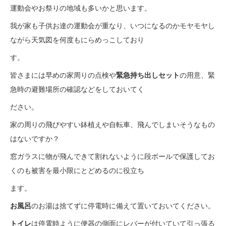
運動会やお祭りの地域も多いかと思います。
我が家も子供お達の運動会が重なり、いつになるのかモヤモヤし
ながら天気図を何度もにらめっこしており
す。
皆さまには早めの家周りの点検や
緊急持ち出しセット
の用意、緊
急時の避難場所の確認などをしておいてく
ださい。
家の周りの飛びやすい鉢植えや自転車、飛んでしまいそうなもの
はないですか？
窓ガラスに物が飛んできて割れないように段ボールで保護してお
くのも被害を最小限にとどめるのに役立ち
ます。
お風呂
のお湯は捨てずに停電時に備えて置いておいてください。
トイレ
は停電時ように便器の側面にレバーが付いていて引っ張る