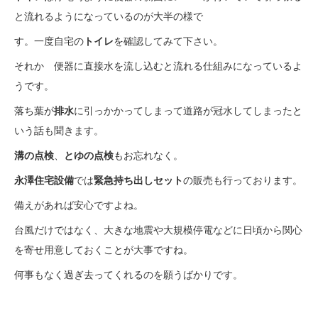
と流れるようになっているのが大半の様で
す。一度自宅の
トイレ
を確認してみて下さい。
それか 便器に直接水を流し込むと流れる仕組みになっているよ
うです。
落ち葉が
排水
に引っかかってしまって道路が冠水してしまったと
いう話も聞きます。
溝の点検
、
とゆの点検
もお忘れなく。
永澤住宅設備
では
緊急持ち出しセット
の販売も行っております。
備えがあれば安心ですよね。
台風だけではなく、大きな地震や大規模停電などに日頃から関心
を寄せ用意しておくことが大事ですね。
何事もなく過ぎ去ってくれるのを願うばかりです。