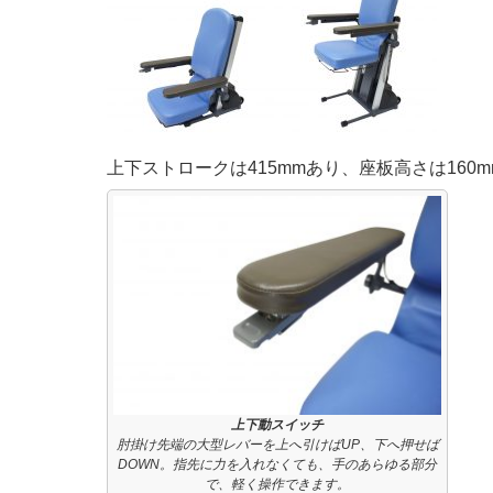
上下ストロークは415mmあり、座板高さは160
上下動スイッチ
肘掛け先端の大型レバーを上へ引けばUP、下へ押せば
DOWN。指先に力を入れなくても、手のあらゆる部分
で、軽く操作できます。