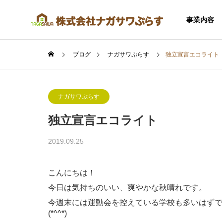
事業内容
ブログ
ナガサワぷらす
独立宣言エコライト
ナガサワぷらす
独立宣言エコライト
SERVICE
2019.09.25
事業内容
こんにちは！
今日は気持ちのいい、爽やかな秋晴れです。
今週末には運動会を控えている学校も多いはず
住宅事業
(*^^*)