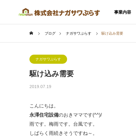
事業内容
ブログ
ナガサワぷらす
駆け込み需要
ナガサワぷらす
駆け込み需要
SERVICE
2019.07.19
事業内容
こんにちは。
永澤住宅設備
のおきママです(^^)/
雨です。梅雨です。台風です。
住宅事業
しばらく雨続きそうですね～。