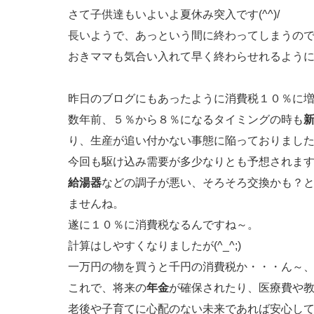
さて子供達もいよいよ夏休み突入です(^^)/
長いようで、あっという間に終わってしまうの
おきママも気合い入れて早く終わらせれるよう
昨日のブログにもあったように消費税１０％に
数年前、５％から８％になるタイミングの時も
り、生産が追い付かない事態に陥っておりまし
今回も駆け込み需要が多少なりとも予想されま
給湯器
などの調子が悪い、そろそろ交換かも？
ませんね。
遂に１０％に消費税なるんですね～。
計算はしやすくなりましたが(^_^;)
一万円の物を買うと千円の消費税か・・・ん～
これで、将来の
年金
が確保されたり、医療費や
老後や子育てに心配のない未来であれば安心して暮らせ