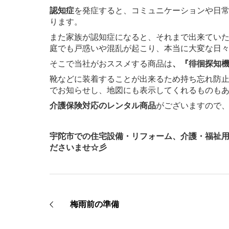
認知症
を発症すると、コミュニケーションや日
ります。
また家族が認知症になると、それまで出来てい
庭でも戸惑いや混乱が起こり、本当に大変な日
そこで当社がおススメする商品は
、『徘徊探知
靴などに装着することが出来るため持ち忘れ防
でお知らせし、地図にも表示してくれるものも
介護保険対応のレンタル商品
がございますので
宇陀市での住宅設備・リフォーム、介護・福祉
ださいませ☆彡
梅雨前の準備