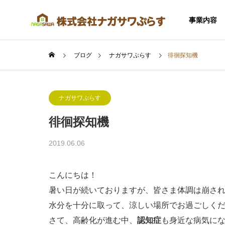
事業内容
ブログ
ナガサワぷらす
徘徊探知機
ナガサワぷらす
徘徊探知機
SERVICE
2019.06.06
事業内容
こんにちは！
暑い日が続いておりますが、皆さま体調は崩さ
水分を十分に取って、涼しい場所でお過ごしく
住宅事業
さて、高齢化が進む中、
認知症
も身近な病気に