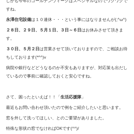
しかも今年のゴールデンウィークはスペシャルなのでワクワクで
すね。
永澤住宅設備
は１０連休・・・という事にはなりませんが(;^ω^)
２８日、２９日、５月１日、３日～６日
はお休みさせて頂きま
す。
３０日、５月２日
は営業させて頂いておりますので、ご相談お待
ちしております(*^^)v
病院や銀行などどうなるのか不安もありますが、対応策も出だし
ているので事前に確認しておくと安心ですね。
さて、困ったといえば！！「
生活応援隊
」
最近もお問い合わせ頂いたので例をご紹介したいと思います。
窓を外して洗ってほしい、とのご要望がありました。
特殊な形状の窓でなければOKです(^^)/