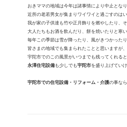
おきママの地域は今年は諸事情により中止とな
近所の老若男女が集まりワイワイと過ごすのは
我が家の子供達も竹や正月飾りを燃やしたり、
大人たちもお酒を飲んだり、餅を焼いたりと寒
毎年この季節は雪が降ったり、風がきつかった
皆さまの地域でも集まられたことと思いますが
宇陀市でのこの風景がいつまでも残ってくれる
永澤住宅設備
も少しでも
宇陀市
を盛り上げていけ
宇陀市での住宅設備・リフォーム・介護
の事な