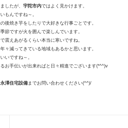
りましたが、
宇陀市内
ではよく見かけます。
いいもんですね～。
その後焼き芋をしたりで大好きな行事ごとです。
い季節ですが火を囲んで楽しんでいます。
りで震えあがるくらい本当に寒いですね。
、年々減ってきている地域もあるかと思います。
といいですね～。
るお手伝いが出来ればと日々精進でございます(*^^)v
ら
永澤住宅設備
までお問い合わせください(^^)/