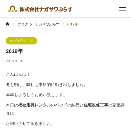
ブログ
ナガサワぷらす
2019年
ナガサワぷらす
2019年
2019.01.07
こんばんは！
週も明け、弊社も本格的に動き出しました。
本年もよろしくお願い致します。
本日は
福祉用具レンタル
の
ベッド
の納品と
住宅改修工事
の家屋調
査に
お伺いさせて頂きました。