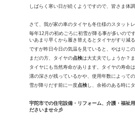
しばらく寒い日が続くようですので、皆さま体
さて、我が家の車のタイヤも冬仕様のスタット
毎年12月の初めごろに初雪が降る事が多いので
いあまり早くから履き替えるとタイヤがすり減
ですが昨日今日の気温を見ていると、やはりこ
まだの方、タイヤの
点検
は大丈夫でしょうか？
タイヤにも当然寿命があります。タイヤの寿命
溝の深さが残っているかや、使用年数によって
雪が降りだす前に一度
点検
し、余裕のある時に
宇陀市での住宅設備・リフォーム、介護・福祉
ださいませ☆彡