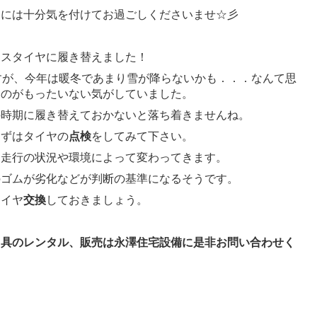
調には十分気を付けてお過ごしくださいませ☆彡
レスタイヤに履き替えました！
すが、今年は暖冬であまり雪が降らないかも．．．なんて思
るのがもったいない気がしていました。
の時期に履き替えておかないと落ち着きませんね。
まずはタイヤの
点検
をしてみて下さい。
は走行の状況や環境によって変わってきます。
のゴムが劣化などが判断の基準になるそうです。
タイヤ
交換
しておきましょう。
用具のレンタル、販売は永澤住宅設備に是非お問い合わせく