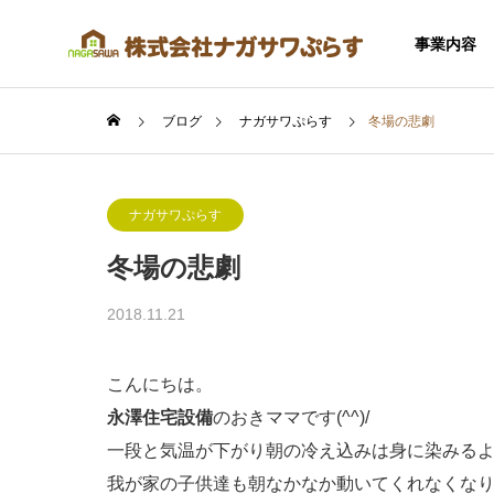
事業内容
ブログ
ナガサワぷらす
冬場の悲劇
ナガサワぷらす
冬場の悲劇
SERVICE
2018.11.21
事業内容
こんにちは。
永澤住宅設備
のおきママです(^^)/
一段と気温が下がり朝の冷え込みは身に染みる
住宅事業
我が家の子供達も朝なかなか動いてくれなくな