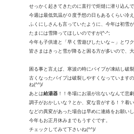
せっかく起きてきたのに直行で炬燵に潜り込んでおり
今週は最低気温が０度予想の日もあるくらい冷
ふくにしさんも言っていたように、今年は初雪
たまには雪降ってほしいのですが(^-^;
今年も子供達と「早く雪遊びしたいな～」とワクワ
皆さまはきっと雪が降ると困る方が多いので、大き
困る事と言えば、寒波の時にパイプが凍結し破裂して
古くなったパイプは破裂しやすくなっています
ね(^^)/
あとは
給湯器
！！冬場にお湯が出ないなんて悲
調子がおかしいな？とか、変な音がする！？着
などの異変があった場合は早めに連絡をお願い
今年もお正月休みまでもうすぐです。
チェックしてみて下さいね(^^)/