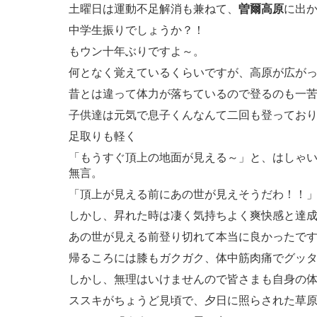
土曜日は運動不足解消も兼ねて、
曽爾高原
に出
中学生振りでしょうか？！
もウン十年ぶりですよ～。
何となく覚えているくらいですが、高原が広が
昔とは違って体力が落ちているので登るのも一
子供達は元気で息子くんなんて二回も登ってお
足取りも軽く
「もうすぐ頂上の地面が見える～」と、はしゃ
無言。
「頂上が見える前にあの世が見えそうだわ！！
しかし、昇れた時は凄く気持ちよく爽快感と達
あの世が見える前登り切れて本当に良かったで
帰るころには膝もガクガク、体中筋肉痛でグッ
しかし、無理はいけませんので皆さまも自身の
ススキがちょうど見頃で、夕日に照らされた草