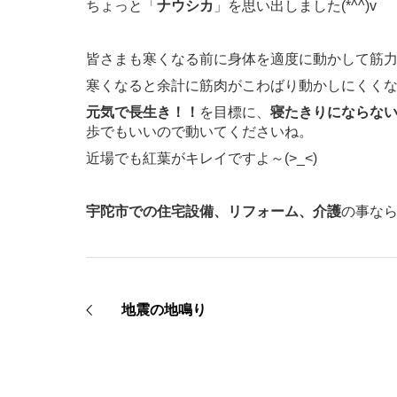
ちょっと「
ナウシカ
」を思い出しました(*^^)v
皆さまも寒くなる前に身体を適度に動かして筋
寒くなると余計に筋肉がこわばり動かしにくく
元気で長生き！！
を目標に、
寝たきりにならな
歩でもいいので動いてくださいね。
近場でも紅葉がキレイですよ～(>_<)
宇陀市での住宅設備、リフォーム、介護
の事な
地震の地鳴り