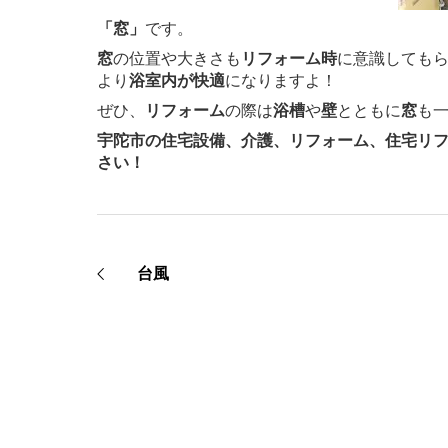
「窓」
です。
窓
の位置や大きさも
リフォーム時
に意識しても
より
浴室内が快適
になりますよ！
ぜひ、
リフォーム
の際は
浴槽
や
壁
とともに
窓
も
宇陀市の住宅設備、介護、リフォーム、住宅リ
さい！
台風