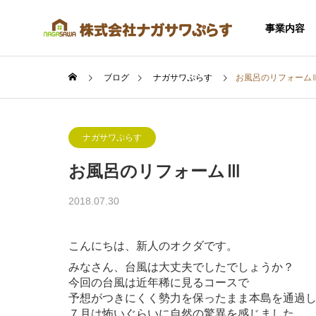
事業内容
ブログ
ナガサワぷらす
お風呂のリフォーム
ナガサワぷらす
お風呂のリフォームⅢ
SERVICE
2018.07.30
事業内容
こんにちは、新人のオクダです。
みなさん、台風は大丈夫でしたでしょうか？
今回の台風は近年稀に見るコースで
予想がつきにくく勢力を保ったまま本島を通過
住宅事業
７月は怖いぐらいに自然の驚異を感じました。